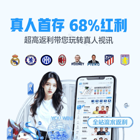
MK
SPORTS
恩波利合作伙伴
首页
足球
篮球
NBA
世界杯
数据
关于我们
独家报道
MK体育：打造全球最专业的
一站式体育资讯平台
深度解析欧冠焦点战，NBA季后赛前瞻，以及恩波利俱乐部
最新动态。数据驱动，专业视角，为您呈现最纯粹的体育魅
力。
浏览最新资讯