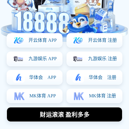
今日焦点赛事 / 今日实时比分
意甲
LIVE 75'
NBA
Q3 02:14
恩波利
2
湖人
88
AC米兰
1
勇士
92
热门赛事资讯
查看更多 >