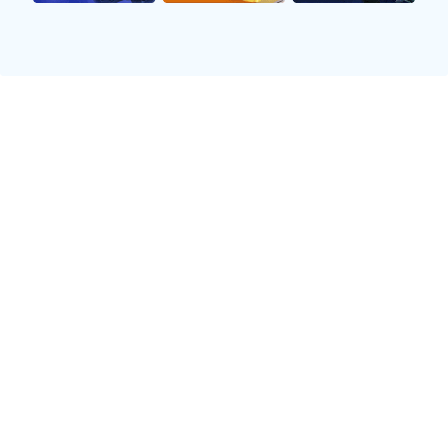
NBA专区
詹姆斯再破纪录！湖人主场逆转掘金，季后赛
形势风云突变
今晚的斯台普斯中心见证了传奇的一夜。勒布朗·詹姆斯砍下
三双数据，带领湖人在最后时刻完成绝杀。MK体育资深评论
员对此进行了深度复盘...
5小时前
阅读 12,500