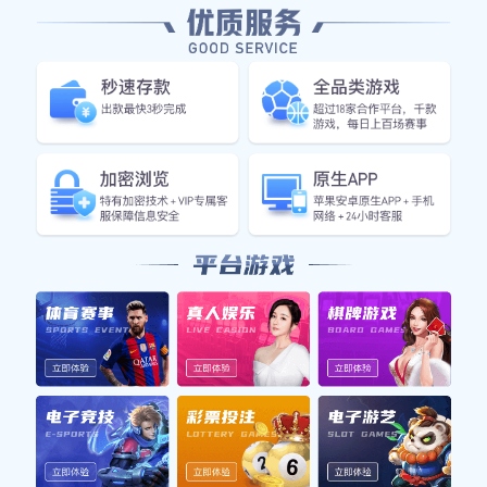
赛事分析
恩波利新赛季战术变革：从防守反击到高位逼
抢的华丽转身
作为MK体育长期关注的球队，恩波利在本赛季展现出了截然
不同的竞技风貌。主教练在转会窗口的运作与战术体系的重
组，使得球队在意甲赛场上如鱼得水...
2小时前
阅读 3,240