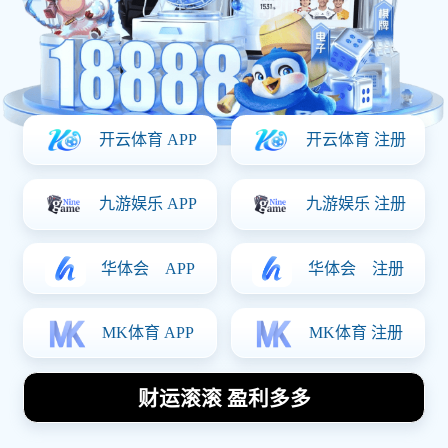
今日焦点赛事 / 今日实时比分
意甲
LIVE 75'
NBA
Q3 02:14
恩波利
2
湖人
88
AC米兰
1
勇士
92
热门赛事资讯
查看更多 >