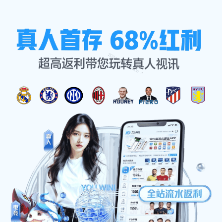
MK
SPORTS
恩波利合作伙伴
首页
足球
篮球
NBA
世界杯
数据
关于我们
独家报道
MK体育：打造全球最专业的
一站式体育资讯平台
深度解析欧冠焦点战，NBA季后赛前瞻，以及恩波利俱乐部
最新动态。数据驱动，专业视角，为您呈现最纯粹的体育魅
力。
浏览最新资讯